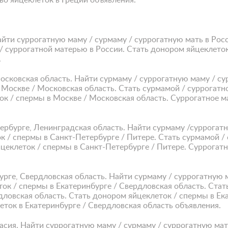
во яйцеклеток в Греции объявления.
айти суррогатную маму / сурмаму / суррогатную мать в Рос
/ суррогатной матерью в России. Стать донором яйцеклето
.
осковская область. Найти сурмаму / суррогатную маму / с
 Москве / Московская область. Стать сурмамой / суррогатн
ок / спермы в Москве / Московская область. Суррогатное м
ербурге, Ленинградская область. Найти сурмаму /суррогатн
к / спермы в Санкт-Петербурге / Питере. Стать сурмамой /
цеклеток / спермы в Санкт-Петербурге / Питере. Суррогат
урге, Свердловская область. Найти сурмаму / суррогатную 
ок / спермы в Екатеринбурге / Свердловская область. Стат
ловская область. Стать донором яйцеклеток / спермы в Ека
ток в Екатеринбурге / Свердловская область объявления.
касия. Найти суррогатную маму / сурмаму / суррогатную мат