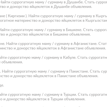
 Найти суррогатную маму / сурмаму в Душанбе. Стать сурр
тво и донорство яйцеклеток в Душанбе объявления.
не ( Киргизии ). Найти суррогатную маму / сурмаму в Кырг
огатное материнство и донорство яйцеклеток в Кыргызстан
 Найти суррогатную маму / сурмаму в Бишкеке. Стать сурр
тво и донорство яйцеклеток в Бишкеке объявления.
ане. Найти суррогатную маму / сурмаму в Афганистане. Ста
ринство и донорство яйцеклеток в Афганистане объявления.
айти суррогатную маму / сурмаму в Кабуле. Стать суррогат
е объявления.
е. Найти суррогатную маму / сурмаму в Пакистане. Стать с
нство и донорство яйцеклеток в Пакистане объявления.
де.
айти суррогатную маму / сурмаму в Турции. Стать суррога
о и донорство яйцеклеток в Турции объявления.