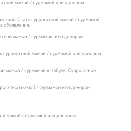
огатной мамой / сурмамой или донором
ызстане. Стать суррогатной мамой / сурмамой
е объявления.
огатной мамой / сурмамой или донором
ть суррогатной мамой / сурмамой или донором
ной мамой / сурмамой в Кабуле. Суррогатное
уррогатной мамой / сурмамой или донором
тной мамой / сурмамой или донором