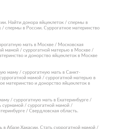
сии. Найти донора яйцеклеток / спермы в
к / спермы в России. Суррогатное материнство
уррогатную мать в Москве / Московская
ой мамой / суррогатной матерью в Москве /
атеринство и донорство яйцеклеток в Москве
ую маму / суррогатную мать в Санкт-
 суррогатной мамой / суррогатной матерью в
ное материнство и донорство яйцеклеток в
маму / суррогатную мать в Екатеринбурге /
ь сурмамой / суррогатной мамой /
теринбурге / Свердловская область.
ь в Абазе,Хакасии. Стать суррогатной мамой /