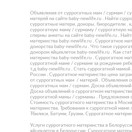
Объявления от суррогатных мам / сурмам / с
матерей на сайте baby-newlife.ru . Найти сур
суррогатные матери, доноры, биородители , кл
суррогатную маму / сурмаму / суррогатную мат
спермы анкеты на сайте baby-newlife.ru . Най
материнства baby-newlife.ru . Суррогатное м
донорства baby-newlife.ru . Что такое суррога
донором яйцеклеток baby-newlife.ru . Как ста
материнства baby-newlife.ru . Суррогатное мат
суррогатной маме / сурмаме за рождение ребён
т.д baby-newlife.ru . Стать суррогатной мамой
России . Суррогатное материнство цена загра
от суррогатных мам / матерей . Объявления 
суррогатных мам / сурмам. Доска объявлений
Доска объявлений о суррогатном материнстве
суррогатной мамы / сурмамы . Предложения о
Стоимость суррогатного материнства в Москв
материнства. Требования к суррогатной маме 
Тбилиси, Батуми, Грузии. Суррогатное матери
Услуги суррогатного материнства в Белорусс
яйцеклеток в Белоруссии. Суррогатное матери