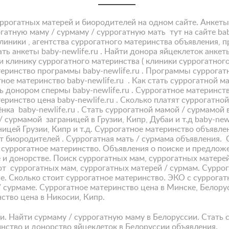
уррогатных матерей и биородителей на одном сайте. Анкеты
рогатную маму / сурмаму / суррогатную мать тут на сайте ba
иники , агентства суррогатного материнства объявления, пр
ь анкеты baby-newlife.ru . Найти донора яйцеклеток анкеты 
ти клинику суррогатного материнства ( клиники суррогатног
атеринство программы baby-newlife.ru . Программы суррогат
тное материнство baby-newlife.ru . Как стать суррогатной ма
ть донором спермы baby-newlife.ru . Суррогатное материнств
еринство цена baby-newlife.ru . Сколько платят суррогатной
ка baby-newlife.ru . Стать суррогатной мамой / сурмамой в
 / сурмамой заграницей в Грузии, Кипр, Дубаи и т.д baby-new
ницей Грузии, Кипр и т.д. Суррогатное материнство объявл
от биородителей . Суррогатная мать / сурмама объявления.
 суррогатное материнство. Объявления о поиске и предложе
 и донорстве. Поиск суррогатных мам, суррогатных матерей
т суррогатных мам, суррогатных матерей / сурмам. Суррог
е. Сколько стоит суррогатное материнство. ЭКО с суррога
/ сурмаме. Суррогатное материнство цена в Минске, Белору
нство цена в Никосии, Кипр.
ии. Найти сурмаму / суррогатную маму в Белоруссии. Стать
нство и донорство яйцеклеток в Белоруссии объявления.