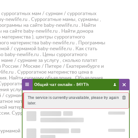
 суррогатных мам / сурмам / суррогатных
by-newlife.ru . Суррогатные мамы, сурмамы ,
ограммы на сайте baby-newlife.ru . Найти
на сайте baby-newlife.ru . Найти донора
о материнства ), центры суррогатного
ного материнства baby-newlife.ru . Программы
мой / сурмамой baby-newlife.ru . Как стать
о baby-newlife.ru . Цены суррогатного
 маме / сурмаме за услугу , сколько платят
 России / Москве / Питере / Екатеринбурге и
life.ru . Суррогатное материнство цена в
ения. Найти сурмаму объявления . Объявления
 Суррогатные мамы / сурмамы - объявления от
Общий чат онлайн - 84YTh
ния услуг суррогатных матерей / сурмам.
 / сурмам без посредников. Поиск
The service is currently unavailable, please try again 
атное материнство по выгодной цене.
later.
тной матерью. Этапы программы суррогатного
ссии. Суррогатное материнство цена в
 сурмамой / суррогатной мамой или донором