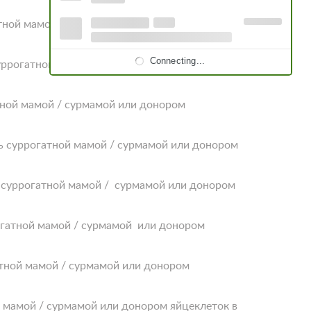
атной мамой / сурмамой или донором
Connecting...
суррогатной мамой / сурмамой или донором
тной мамой / сурмамой или донором
ть суррогатной мамой / сурмамой или донором
ть суррогатной мамой / сурмамой или донором
рогатной мамой / сурмамой или донором
гатной мамой / сурмамой или донором
й мамой / сурмамой или донором яйцеклеток в