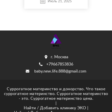
Июль 21, 2025
адекватный) Связаться можно
в тг: @ArtemVor ...
г. Москва
+79667853836
baby.new.life.888@gmail.com
Суррогатное материнство и донорство. Что такое
суррогатное материнство. Суррогатное материнство
- это. Суррогатное материнство цена.
|
Найти / Добавить клинику ЭКО
|