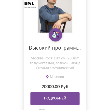
Высокий программист москвич донор
Москва Рост 189 см, 28 лет,
голубоглазый, волосы блонд
Окончил технический
университет им. Баумана с
Москва
красным дипломом.
Коренной москвич. Работаю
20000.00 Руб
программистом в банке. Без
вредных привычек, не курю,
не пью. Занимаюсь спортом,
ПОДРОБНЕЙ
атлетичный,
целеустремлённый,