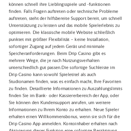
können schnell ihre Lieblingsspiele und -funktionen
finden. Falls Fragen auftreten oder technische Probleme
auftreten, steht der hilfsbereite Support bereit, um schnell
Unterstützung zu leisten und das mobile Spielerlebnis zu
optimieren. Die klassische mobile Website schließlich
punktet mit größter Flexibilität – keine Installation,
sofortiger Zugang auf jedem Gerät und minimale
Speicheranforderungen. Beim Drip Casino gibt es
mehrere Wege, die je nach Nutzungsverhalten
unterschiedlich gut passen.Die sofortige Suchleiste im
Drip Casino kann sowohl Spieletitel als auch
Studionamen finden, was es einfach macht, Ihre Favoriten
zu finden. Detaillierte Informationen zu Auszahlungslimits
finden Sie im Bank- oder Kassiererbereich der App, oder
Sie können den Kundensupport anrufen, um weitere
Informationen zu Ihrem Konto zu erhalten. Neue Spieler
erhalten einen Willkommensbonus, wenn sie sich für die
Drip Casino App anmelden. Kontoinhaber erhalten nach
Aktivierung dieser Funktion eine sofortige Bestätigung