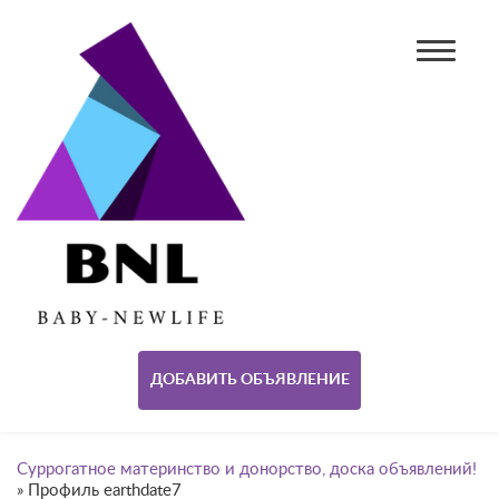
ДОБАВИТЬ ОБЪЯВЛЕНИЕ
Суррогатное материнство и донорство, доска объявлений!
»
Профиль earthdate7