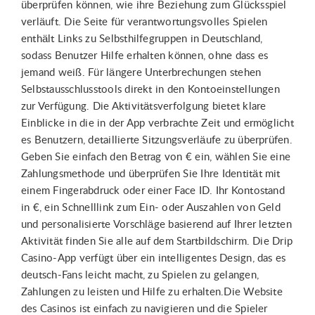
überprüfen können, wie ihre Beziehung zum Glücksspiel
verläuft. Die Seite für verantwortungsvolles Spielen
enthält Links zu Selbsthilfegruppen in Deutschland,
sodass Benutzer Hilfe erhalten können, ohne dass es
jemand weiß. Für längere Unterbrechungen stehen
Selbstausschlusstools direkt in den Kontoeinstellungen
zur Verfügung. Die Aktivitätsverfolgung bietet klare
Einblicke in die in der App verbrachte Zeit und ermöglicht
es Benutzern, detaillierte Sitzungsverläufe zu überprüfen.
Geben Sie einfach den Betrag von € ein, wählen Sie eine
Zahlungsmethode und überprüfen Sie Ihre Identität mit
einem Fingerabdruck oder einer Face ID. Ihr Kontostand
in €, ein Schnelllink zum Ein- oder Auszahlen von Geld
und personalisierte Vorschläge basierend auf Ihrer letzten
Aktivität finden Sie alle auf dem Startbildschirm. Die Drip
Casino-App verfügt über ein intelligentes Design, das es
deutsch-Fans leicht macht, zu Spielen zu gelangen,
Zahlungen zu leisten und Hilfe zu erhalten.Die Website
des Casinos ist einfach zu navigieren und die Spieler