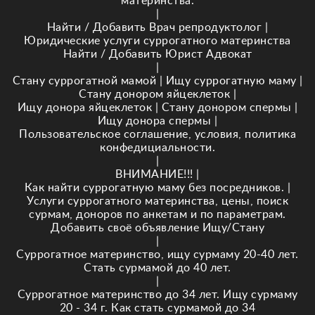
материнства.
|
Найти / Добавить Врач репродуктолог
|
Юридические услуги суррогатного материнства
Найти / Добавить Юрист Адвокат
|
Стану суррогатной мамой
|
Ищу суррогатную маму
|
Стану донором яйцеклеток
|
Ищу донора яйцеклеток
|
Стану донором спермы
|
Ищу донора спермы
|
Пользовательское соглашение, условия, политика
конфедициальности.
|
ВНИМАНИЕ!!!
|
Как найти суррогатную маму без посредников.
|
Услуги суррогатного материнства, цены, поиск
сурмам, доноров по анкетам и по параметрам.
Добавить своё объявление Ищу/Стану
|
Суррогатное материнство, ищу сурмаму 20-40 лет.
Стать сурмамой до 40 лет.
|
Суррогатное материнство до 34 лет. Ищу сурмаму
20 - 34 г. Как стать сурмамой до 34