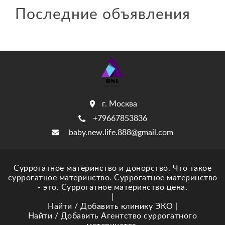
Последние объявления
г. Москва
+79667853836
baby.new.life.888@gmail.com
Суррогатное материнство и донорство. Что такое
суррогатное материнство. Суррогатное материнство
- это. Суррогатное материнство цена.
|
Найти / Добавить клинику ЭКО
|
Найти / Добавить Агентство суррогатного