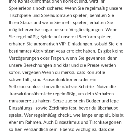
Ihre Kontaktinformationen korrekt sind, wird Ihr
Spielerlebnis noch sicherer. Wenn Sie regelmäßig unsere
Tischspiele und Spielautomaten spielen, behalten Sie
Ihren Status und wenn Sie mehr spielen, erhalten Sie
möglicherweise sogar bessere Vergünstigungen. Wenn
Sie regelmäßig Spiele auf unserer Plattform spielen,
erhalten Sie automatisch VIP-Einladungen, sobald Sie ein
bestimmtes Aktivitätsniveau erreicht haben. Es gibt keine
Verzögerungen oder Fragen, wenn Sie gewinnen, denn
unsere Berechnungen sind klar und die Preise werden
sofort vergeben.Wenn du merkst, dass Kontrolle
schwerfällt, sind Pausenfunktionen oder ein
Selbstausschluss sinnvolle nächste Schritte. Nutze die
Transaktionsübersicht regelmäßig, um dein Verhalten
transparent zu halten. Setze zuerst ein Budget und lege
Einzahlungs- sowie Zeitlimits fest, bevor du überhaupt
spielst. Wer regelmäßig checkt, wie lange er spielt, bleibt
eher im Rahmen. Auch Einsatzlimits und Tischkategorien
sollten verständlich sein. Ebenso wichtig ist, dass die