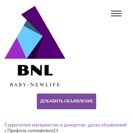
ДОБАВИТЬ ОБЪЯВЛЕНИЕ
Суррогатное материнство и донорство, доска объявлений!
»
Профиль commalotion21