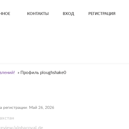
ННОЕ
КОНТАКТЫ
ВХОД
РЕГИСТРАЦИЯ
влений!
»
Профиль ploughshake0
а регистрации: Май 26, 2026
захстан
/review/alpharoyal.de