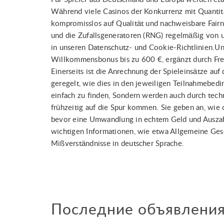
Während viele Casinos der Konkurrenz mit Quantitä
kompromisslos auf Qualität und nachweisbare Fair
und die Zufallsgeneratoren (RNG) regelmäßig von un
in unseren Datenschutz- und Cookie-Richtlinien.Uns
Willkommensbonus bis zu 600 €, ergänzt durch Fre
Einerseits ist die Anrechnung der Spieleinsätze au
geregelt, wie dies in den jeweiligen Teilnahmebedi
einfach zu finden, Sondern werden auch durch techn
frühzeitig auf die Spur kommen. Sie geben an, wie o
bevor eine Umwandlung in echtem Geld und Auszahlu
wichtigen Informationen, wie etwa Allgemeine Ge
Mißverständnisse in deutscher Sprache.
Последние объявлени