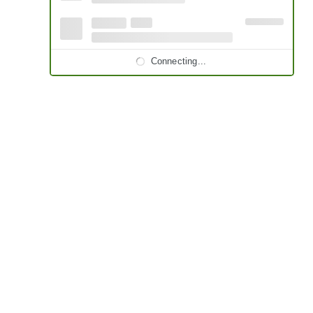
Connecting...