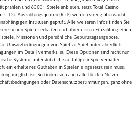
t prahlen und 6000+ Spiele anbieten, setzt Total Casino
ness. Die Auszahlungsquoten (RTP) werden streng überwacht
abhängigen Instituten geprüft. Alle weiteren Infos finden Sie
ere neuen Spieler erhalten nach ihrer ersten Einzahlung einen
ispiele, Missionen und persönliche Geburtstagsangebote.
f die Umsatzbedingungen von Spiel zu Spiel unterschiedlich
ngungen im Detail vermerkt ist. Diese Optionen sind nicht nur
ische Systeme unterstützt, die auffälligem Spielverhalten
ft ein erhaltenes Guthaben in Spielen eingesetzt sein muss,
ng möglich ist. So finden sich auch alle für den Nutzer
schäftsbedingungen oder Datenschutzbestimmungen, ganz ohne
я