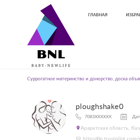
ГЛАВНАЯ
ИЗБРА
Суррогатное материнство и донорство, доска объя
ploughshake0
7083XXXXXX
Дат
Араратская область, Ка
https://de.trustpilot.com