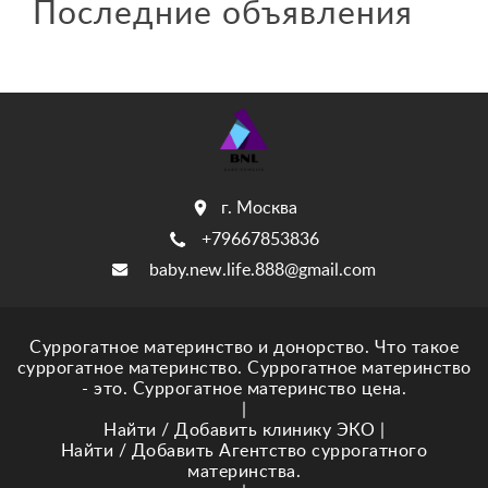
Последние объявления
г. Москва
+79667853836
baby.new.life.888@gmail.com
Суррогатное материнство и донорство. Что такое
суррогатное материнство. Суррогатное материнство
- это. Суррогатное материнство цена.
|
Найти / Добавить клинику ЭКО
|
Найти / Добавить Агентство суррогатного
материнства.