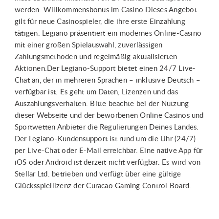
werden. Willkommensbonus im Casino Dieses Angebot
gilt für neue Casinospieler, die ihre erste Einzahlung
tätigen. Legiano präsentiert ein modernes Online-Casino
mit einer großen Spielauswahl, zuverlässigen
Zahlungsmethoden und regelmäßig aktualisierten
Aktionen.Der Legiano-Support bietet einen 24/7 Live-
Chat an, der in mehreren Sprachen – inklusive Deutsch –
verfügbar ist. Es geht um Daten, Lizenzen und das
Auszahlungsverhalten. Bitte beachte bei der Nutzung
dieser Webseite und der beworbenen Online Casinos und
Sportwetten Anbieter die Regulierungen Deines Landes.
Der Legiano-Kundensupport ist rund um die Uhr (24/7)
per Live-Chat oder E-Mail erreichbar. Eine native App für
iOS oder Android ist derzeit nicht verfügbar. Es wird von
Stellar Ltd. betrieben und verfügt über eine gültige
Glücksspiellizenz der Curacao Gaming Control Board.