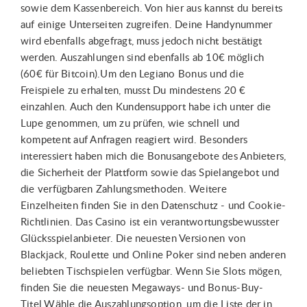
sowie dem Kassenbereich. Von hier aus kannst du bereits
auf einige Unterseiten zugreifen. Deine Handynummer
wird ebenfalls abgefragt, muss jedoch nicht bestätigt
werden. Auszahlungen sind ebenfalls ab 10€ möglich
(60€ für Bitcoin).Um den Legiano Bonus und die
Freispiele zu erhalten, musst Du mindestens 20 €
einzahlen. Auch den Kundensupport habe ich unter die
Lupe genommen, um zu prüfen, wie schnell und
kompetent auf Anfragen reagiert wird. Besonders
interessiert haben mich die Bonusangebote des Anbieters,
die Sicherheit der Plattform sowie das Spielangebot und
die verfügbaren Zahlungsmethoden. Weitere
Einzelheiten finden Sie in den Datenschutz - und Cookie-
Richtlinien. Das Casino ist ein verantwortungsbewusster
Glücksspielanbieter. Die neuesten Versionen von
Blackjack, Roulette und Online Poker sind neben anderen
beliebten Tischspielen verfügbar. Wenn Sie Slots mögen,
finden Sie die neuesten Megaways- und Bonus-Buy-
Titel.Wähle die Auszahlungsoption, um die Liste der in