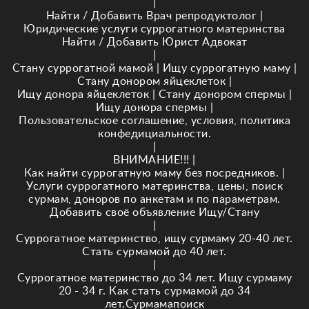
|
Найти / Добавить Врач репродуктолог
|
Юридические услуги суррогатного материнства
Найти / Добавить Юрист Адвокат
|
Стану суррогатной мамой
|
Ищу суррогатную маму
|
Стану донором яйцеклеток
|
Ищу донора яйцеклеток
|
Стану донором спермы
|
Ищу донора спермы
|
Пользовательское соглашение, условия, политика
конфедициальности.
|
ВНИМАНИЕ!!!
|
Как найти суррогатную маму без посредников.
|
Услуги суррогатного материнства, цены, поиск
сурмам, доноров по анкетам и по параметрам.
Добавить своё объявление Ищу/Стану
|
Суррогатное материнство, ищу сурмаму 20-40 лет.
Стать сурмамой до 40 лет.
|
Суррогатное материнство до 34 лет. Ищу сурмаму
20 - 34 г. Как стать сурмамой до 34
лет.Сурмамапоиск