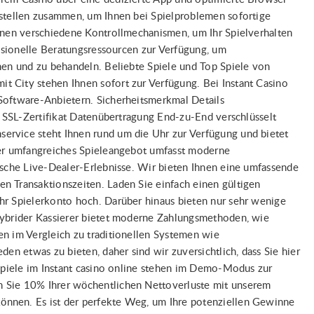
sstellen zusammen, um Ihnen bei Spielproblemen sofortige
Ihnen verschiedene Kontrollmechanismen, um Ihr Spielverhalten
essionelle Beratungsressourcen zur Verfügung, um
nen und zu behandeln. Beliebte Spiele und Top Spiele von
 City stehen Ihnen sofort zur Verfügung. Bei Instant Casino
Software-Anbietern. Sicherheitsmerkmal Details
es SSL-Zertifikat Datenübertragung End-zu-End verschlüsselt
ervice steht Ihnen rund um die Uhr zur Verfügung und bietet
ser umfangreiches Spieleangebot umfasst moderne
ische Live-Dealer-Erlebnisse. Wir bieten Ihnen eine umfassende
n Transaktionszeiten. Laden Sie einfach einen gültigen
hr Spielerkonto hoch. Darüber hinaus bieten nur sehr wenige
hybrider Kassierer bietet moderne Zahlungsmethoden, wie
en im Vergleich zu traditionellen Systemen wie
den etwas zu bieten, daher sind wir zuversichtlich, dass Sie hier
 Spiele im Instant casino online stehen im Demo-Modus zur
 Sie 10% Ihrer wöchentlichen Nettoverluste mit unserem
nnen. Es ist der perfekte Weg, um Ihre potenziellen Gewinne