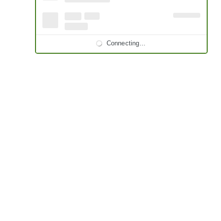
Connecting...