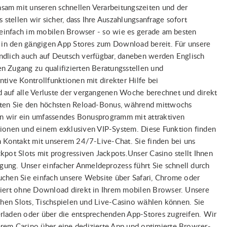
sam mit unseren schnellen Verarbeitungszeiten und der
tellen wir sicher, dass Ihre Auszahlungsanfrage sofort
t einfach im mobilen Browser - so wie es gerade am besten
nd in den gängigen App Stores zum Download bereit. Für unsere
tändlich auch auf Deutsch verfügbar, daneben werden Englisch
n Zugang zu qualifizierten Beratungsstellen und
ntive Kontrollfunktionen mit direkter Hilfe bei
 auf alle Verluste der vergangenen Woche berechnet und direkt
alten Sie den höchsten Reload-Bonus, während mittwochs
ten wir ein umfassendes Bonusprogramm mit attraktiven
nen und einem exklusiven VIP-System. Diese Funktion finden
n Kontakt mit unserem 24/7-Live-Chat. Sie finden bei uns
kpot Slots mit progressiven Jackpots.Unser Casino stellt Ihnen
ung. Unser einfacher Anmeldeprozess führt Sie schnell durch
uchen Sie einfach unsere Website über Safari, Chrome oder
niert ohne Download direkt in Ihrem mobilen Browser. Unsere
schen Slots, Tischspielen und Live-Casino wählen können. Sie
rladen oder über die entsprechenden App-Stores zugreifen. Wir
rem Casino über eine dedizierte App und optimierte Browser-