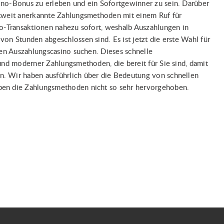
ino-Bonus zu erleben und ein Sofortgewinner zu sein. Darüber
ltweit anerkannte Zahlungsmethoden mit einem Ruf für
to-Transaktionen nahezu sofort, weshalb Auszahlungen in
on Stunden abgeschlossen sind. Es ist jetzt die erste Wahl für
len Auszahlungscasino suchen. Dieses schnelle
 und moderner Zahlungsmethoden, die bereit für Sie sind, damit
n. Wir haben ausführlich über die Bedeutung von schnellen
ben die Zahlungsmethoden nicht so sehr hervorgehoben.
я