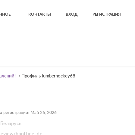
ННОЕ
КОНТАКТЫ
ВХОД
РЕГИСТРАЦИЯ
влений!
»
Профиль lumberhockey68
а регистрации: Май 26, 2026
 Беларусь
/review/hanffidel.de