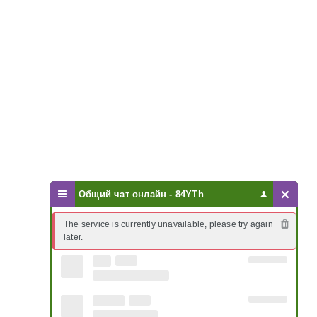
Общий чат онлайн - 84YTh
The service is currently unavailable, please try again 
later.