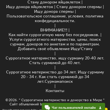
Стану донором яйцеклеток
|
Ищу донора яйцеклеток
|
Стану донором спермы
|
Ищу донора спермы
|
Пользовательское соглашение, условия, политика
конфедициальности.
|
ВНИМАНИЕ!!!
|
Как найти суррогатную маму без посредников.
|
Услуги суррогатного материнства, цены, поиск
сурмам, доноров по анкетам и по параметрам.
Добавить своё объявление Ищу/Стану
|
Суррогатное материнство, ищу сурмаму 20-40 лет.
Стать сурмамой до 40 лет.
|
Суррогатное материнство до 34 лет. Ищу сурмаму
20 - 34 г. Как стать сурмамой до 34
лет.Сурмамапоиск
|
Контакты
©2026. " Суррогатное материнство и донорство в Мире "
Сайт объявлений baby-newlife.ru Кузнецова Е.В. ИНН
Чат пользователей онлайн
343518295874
Наш сайт использует куки-файлы, чтобы обеспечить Вам