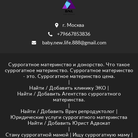
г. Москва
+79667853836
baby.new.life.888@gmail.com
Суррогатное материнство и донорство. Что такое
суррогатное материнство. Суррогатное материнство
- это. Суррогатное материнство цена.
|
Найти / Добавить клинику ЭКО
|
Найти / Добавить Агентство суррогатного
материнства.
|
Найти / Добавить Врач репродуктолог
|
Юридические услуги суррогатного материнства
Найти / Добавить Юрист Адвокат
|
Стану суррогатной мамой
|
Ищу суррогатную маму
|