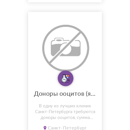
привычек. Спо...
Доноры ооцитов (яйцеклеток)
В одну из лучших клиник
Санкт-Петербурга требуются
доноры ооцитов, сумма
компенсации от 65.000 в
Санкт-Петербург
зависимости от количества