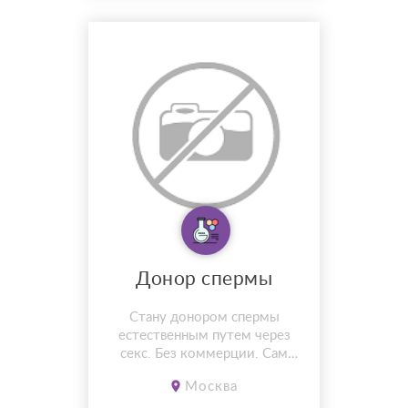
Донор спермы
Стану донором спермы
естественным путем через
секс. Без коммерции. Сам
полностью здоров, постоянно
Москва
сдаю кровь как донор.