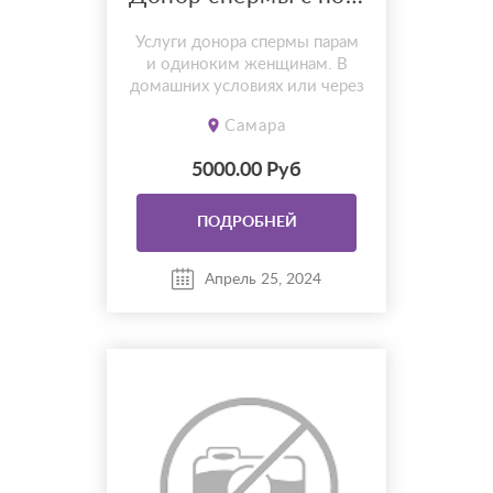
Услуги донора спермы парам
и одиноким женщинам. В
домашних условиях или через
клинику. Рост 178, вес 72, 2+.
Самара
Без вредных привычек. Веду
здоровый образ жизни.
5000.00 Руб
Справки об отсутствии зппп и
спермограмма имеются. Свои
здоровые дети - мальчик и
ПОДРОБНЕЙ
девочка. Положительные
результаты. Полная
Апрель 25, 2024
конфиденциальность...