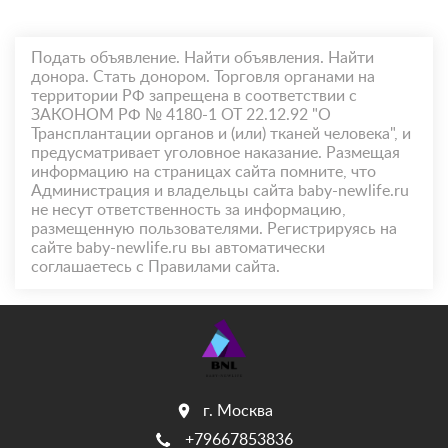
Подать объявление. Найти объявления. Найти
донора. Стать донором. Торговля органами на
территории РФ запрещена в соответствии с
ЗАКОНОМ РФ № 4180-1 ОТ 22.12.92 "О
Трансплантации органов и (или) тканей человека", и
предусматривает уголовное наказание. Размещая
информацию на страницах сайта помните, что
Администрация и владельцы сайта baby-newlife.ru
не несут ответственность за информацию,
размещенную пользователями. Регистрируясь на
сайте baby-newlife.ru вы автоматически
соглашаетесь с Правилами сайта.
г. Москва
+79667853836