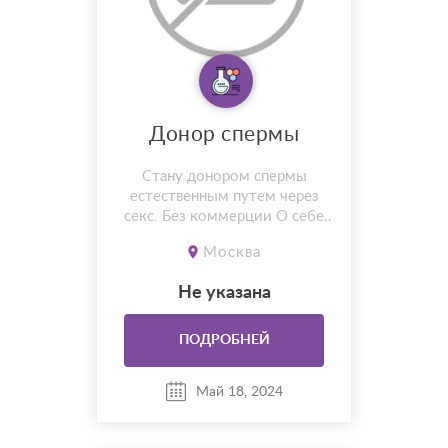
Донор спермы
Стану донором спермы
естественным путем через
секс. Без коммерции О себе
38/170 /68 русский,
Москва
адекватный, группа крови +3
Пиши 79104320709@ya.ru
Не указана
обсудим, готов помочь. Сам с
Москвы
ПОДРОБНЕЙ
Май 18, 2024