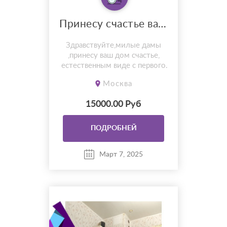
Принесу счастье ваш дом!
Здравствуйте,милые дамы
,принесу ваш дом счастье,
естественным виде с первого
раза всё получиться!
Москва
89322044442
15000.00 Руб
ПОДРОБНЕЙ
Март 7, 2025