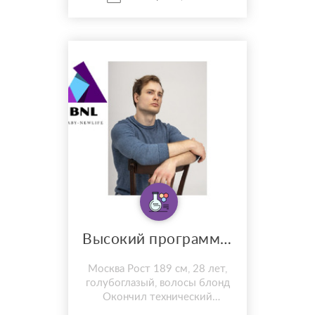
Высокий программист москвич донор
Москва Рост 189 см, 28 лет,
голубоглазый, волосы блонд
Окончил технический
университет им. Баумана с