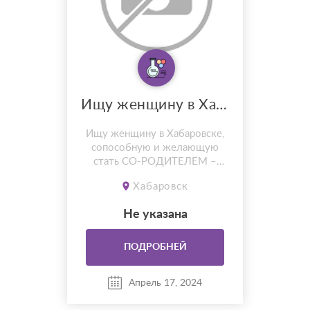
Ищу женщину в Хабаровске, сопособную и желающую стать СО-РОДИТЕЛЕМ
Ищу женщину в Хабаровске,
сопособную и желающую
стать СО-РОДИТЕЛЕМ –
выносить и родить НАШЕГО
Хабаровск
МАЛЫША! Живу в
Хабаровске. Не был судим, не
Не указана
курю, не пью, физически и
ментально здоров.
Серьезность на первом месте
ПОДРОБНЕЙ
–МОЙ ребёнок унаследует
всё мое имущество. И,
Апрель 17, 2024
конечно же, я хочу принимать
участие в матер...