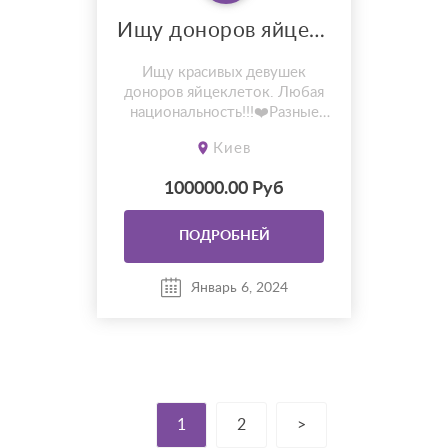
Ищу доноров яйцеклеток Разные страны
Ищу красивых девушек
доноров яйцеклеток. Любая
национальность!!!❤️Разные
программы в разных странах.
Киев
Гонорары разные.
Загранпаспорт, некоторые
100000.00 Руб
анализы от Вас. Пишите
Ватсапп, Вайбер
+79667853836
ПОДРОБНЕЙ
Январь 6, 2024
1
2
>