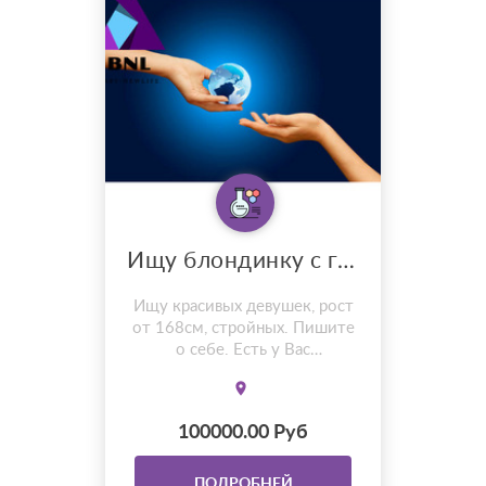
Ищу блондинку с голубыми глазами.
Ищу красивых девушек, рост
от 168см, стройных. Пишите
о себе. Есть у Вас
загранпаспорт? Почта:
surmamapoisk@yandex.ru
100000.00 Руб
ПОДРОБНЕЙ