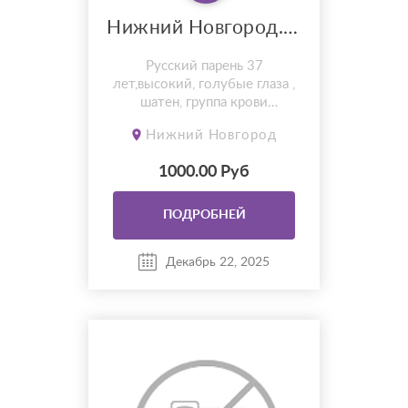
Нижний Новгород. Донор 37 лет
Русский парень 37
лет,высокий, голубые глаза ,
шатен, группа крови
3+.Занимаюсь спортом, без
Нижний Новгород
вредных привычек. Готов
помочь паре или одинокой
1000.00 Руб
девушке в рождении ребенка.
Анализы на ИППП,
спермограмма и кариотип на
ПОДРОБНЕЙ
руках. Удобнее общаться
через почту
Декабрь 22, 2025
digital.meet@mail.ru