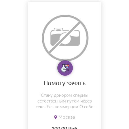
Помогу зачать
Стану донором спермы
естественным путем через
секс. Без коммерции О себе
38/170 /68 без вредных
Москва
привычек, полностью здоров,
группа крови 3+. Сам с собой